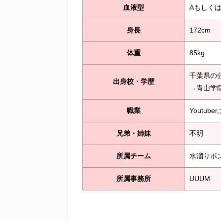
血液型
Aもしく
身長
172cm
体重
85kg
千葉県の
出身校・学歴
→青山学
職業
Youtube
兄弟・姉妹
不明
所属チーム
水溜りボ
所属事務所
UUUM