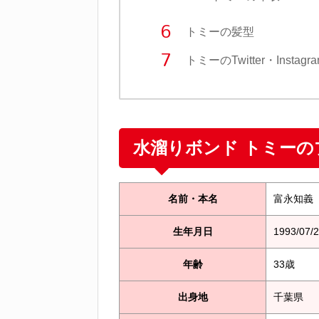
トミーの髪型
トミーのTwitter・Instagr
水溜りボンド トミーの
名前・本名
富永知義
生年月日
1993/07/
年齢
33歳
出身地
千葉県