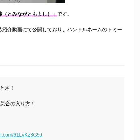
義（とみながともよし）」
です。
己紹介動画にて公開しており、ハンドルネームのトミー
とさ！
の気合の入り方！
ter.com/61LvKz3G5J