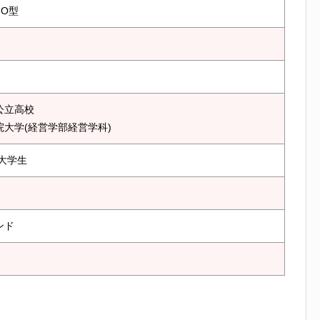
はO型
公立高校
院大学(経営学部経営学科)
r,大学生
ンド