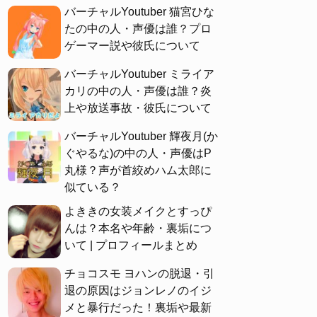
バーチャルYoutuber 猫宮ひな
たの中の人・声優は誰？プロ
ゲーマー説や彼氏について
バーチャルYoutuber ミライア
カリの中の人・声優は誰？炎
上や放送事故・彼氏について
バーチャルYoutuber 輝夜月(か
ぐやるな)の中の人・声優はP
丸様？声が首絞めハム太郎に
似ている？
よききの女装メイクとすっぴ
んは？本名や年齢・裏垢につ
いて | プロフィールまとめ
チョコスモ ヨハンの脱退・引
退の原因はジョンレノのイジ
メと暴行だった！裏垢や最新