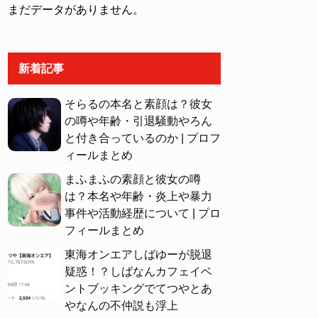
まだデータがありません。
新着記事
そらるの本名と素顔は？彼女
の噂や年齢・引退騒動やろん
と付き合っているのか | プロフ
ィールまとめ
まふまふの素顔と彼女の噂
は？本名や年齢・炎上や暴力
事件や活動経歴について | プロ
フィールまとめ
東海オンエアしばゆーが脱退
疑惑！？しばなんカフェイベ
ントブッキングでてつやとあ
やなんの不仲説も浮上