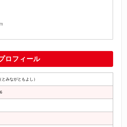
am
プロフィール
（とみながともよし）
26