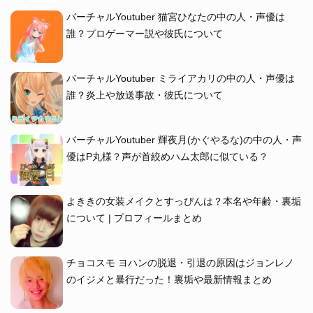
バーチャルYoutuber 猫宮ひなたの中の人・声優は
誰？プロゲーマー説や彼氏について
バーチャルYoutuber ミライアカリの中の人・声優は
誰？炎上や放送事故・彼氏について
バーチャルYoutuber 輝夜月(かぐやるな)の中の人・声
優はP丸様？声が首絞めハム太郎に似ている？
よききの女装メイクとすっぴんは？本名や年齢・裏垢
について | プロフィールまとめ
チョコスモ ヨハンの脱退・引退の原因はジョンレノ
のイジメと暴行だった！裏垢や最新情報まとめ