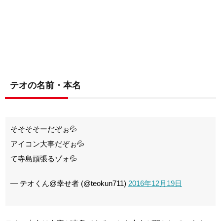
テオの名前・本名
そそそそーだぞぉ💦
アイコン大事だぞぉ💦
て寺島頑張るゾォ💦
— テオくん@幸せ者 (@teokun711)
2016年12月19日