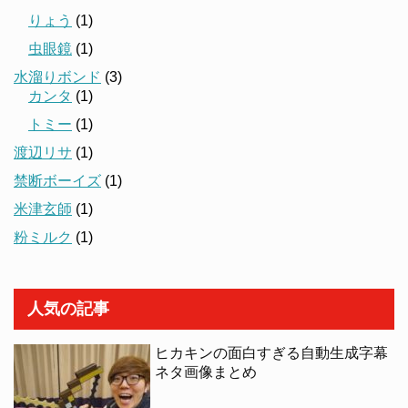
りょう
(1)
虫眼鏡
(1)
水溜りボンド
(3)
カンタ
(1)
トミー
(1)
渡辺リサ
(1)
禁断ボーイズ
(1)
米津玄師
(1)
粉ミルク
(1)
人気の記事
ヒカキンの面白すぎる自動生成字幕
ネタ画像まとめ