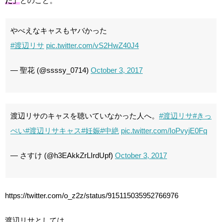
た」
とのこと。
やべえなキャスもヤバかった
#渡辺リサ
pic.twitter.com/vS2HwZ40J4
— 聖花 (@ssssy_0714)
October 3, 2017
渡辺リサのキャスを聴いていなかった人へ。
#渡辺リサ
#きっ
ぺい
#渡辺リサキャス
#妊娠
#中絶
pic.twitter.com/IoPvyjE0Fq
— さすけ (@h3EAkkZrLIrdUpf)
October 3, 2017
https://twitter.com/o_z2z/status/915115035952766976
渡辺リサとしては