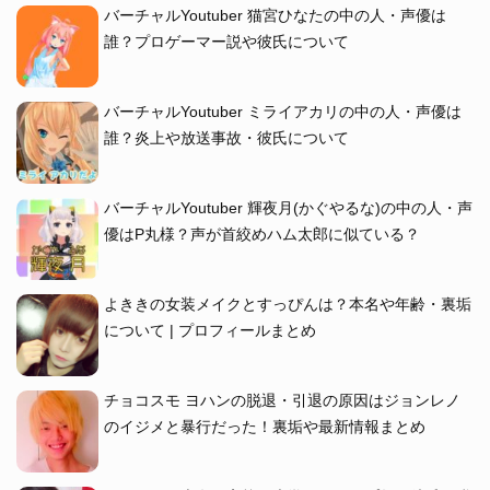
バーチャルYoutuber 猫宮ひなたの中の人・声優は
誰？プロゲーマー説や彼氏について
バーチャルYoutuber ミライアカリの中の人・声優は
誰？炎上や放送事故・彼氏について
バーチャルYoutuber 輝夜月(かぐやるな)の中の人・声
優はP丸様？声が首絞めハム太郎に似ている？
よききの女装メイクとすっぴんは？本名や年齢・裏垢
について | プロフィールまとめ
チョコスモ ヨハンの脱退・引退の原因はジョンレノ
のイジメと暴行だった！裏垢や最新情報まとめ