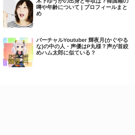
木下ゆうかの出身と年収は？韓国籍の
噂や年齢について | プロフィールまと
め
バーチャルYoutuber 輝夜月(かぐやる
な)の中の人・声優はP丸様？声が首絞
めハム太郎に似ている？