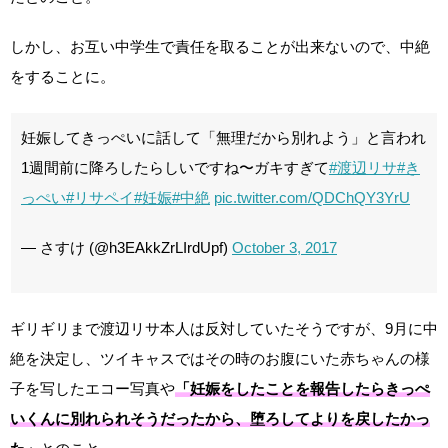
しかし、お互い中学生で責任を取ることが出来ないので、中絶
をすることに。
妊娠してきっぺいに話して「無理だから別れよう」と言われ
1週間前に降ろしたらしいですね〜ガキすぎて
#渡辺リサ
#き
っぺい
#リサペイ
#妊娠
#中絶
pic.twitter.com/QDChQY3YrU
— さすけ (@h3EAkkZrLIrdUpf)
October 3, 2017
ギリギリまで渡辺リサ本人は反対していたそうですが、9月に中
絶を決定し、ツイキャスではその時のお腹にいた赤ちゃんの様
子を写したエコー写真や
「妊娠をしたことを報告したらきっぺ
いくんに別れられそうだったから、堕ろしてよりを戻したかっ