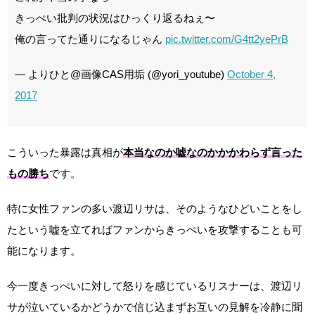
きっぺい批判の状況はひっくり返るねぇ〜
俺の言ってた通りになるじゃん
pic.twitter.com/G4tt2yePrB
— よりひと@画像CAS用垢 (@yori_youtube)
October 4,
2017
こういった暴露は真相が
本当なのか嘘なのかかかわらず言った
もの勝ち
です。
特に女性ファンの多い渡辺リサは、そのようなひどいことをし
たという嘘を立てればファンからきっぺいを攻撃することも可
能になります。
今一度きっぺいに対して怒りを感じているリスナーは、渡辺リ
サが泣いているかどうかで信じ込まずお互いの見解を冷静に聞