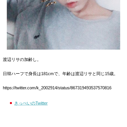
渡辺リサの加齢し。
日韓ハーフで身長は181cmで、年齢は渡辺リサと同じ15歳。
https://twitter.com/k_2002914/status/867319493537570816
きっぺいのTwitter