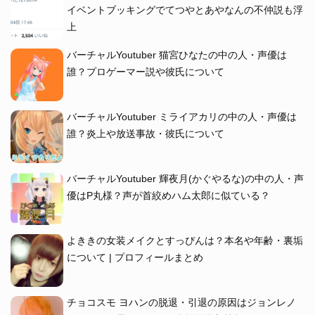
イベントブッキングでてつやとあやなんの不仲説も浮
上
バーチャルYoutuber 猫宮ひなたの中の人・声優は
誰？プロゲーマー説や彼氏について
バーチャルYoutuber ミライアカリの中の人・声優は
誰？炎上や放送事故・彼氏について
バーチャルYoutuber 輝夜月(かぐやるな)の中の人・声
優はP丸様？声が首絞めハム太郎に似ている？
よききの女装メイクとすっぴんは？本名や年齢・裏垢
について | プロフィールまとめ
チョコスモ ヨハンの脱退・引退の原因はジョンレノ