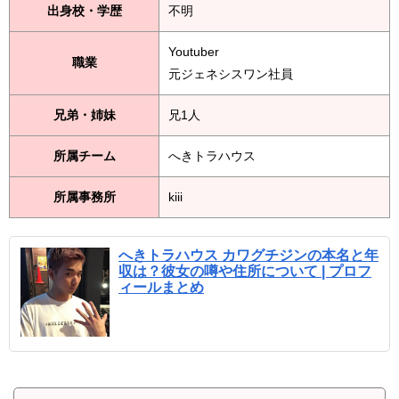
出身校・学歴
不明
Youtuber
職業
元ジェネシスワン社員
兄弟・姉妹
兄1人
所属チーム
へきトラハウス
所属事務所
kiii
へきトラハウス カワグチジンの本名と年
収は？彼女の噂や住所について | プロフ
ィールまとめ