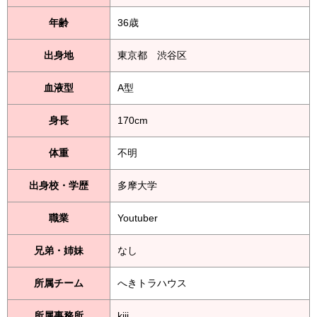
年齢
36歳
出身地
東京都 渋谷区
血液型
A型
身長
170cm
体重
不明
出身校・学歴
多摩大学
職業
Youtuber
兄弟・姉妹
なし
所属チーム
へきトラハウス
所属事務所
kiii