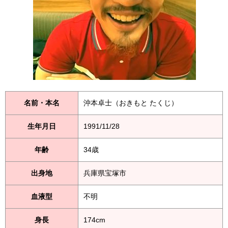
名前・本名
沖本卓士（おきもと たくじ）
生年月日
1991/11/28
年齢
34歳
出身地
兵庫県宝塚市
血液型
不明
身長
174cm